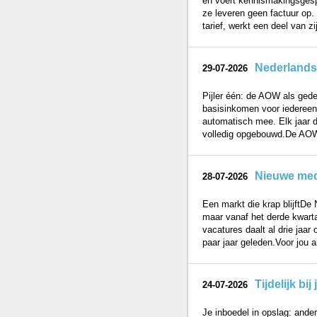
en voert kennismakingsgespr
ze leveren geen factuur op. 
tarief, werkt een deel van zij
Nederlands
29-07-2026
Pijler één: de AOW als ged
basisinkomen voor iedereen 
automatisch mee. Elk jaar da
volledig opgebouwd.De AOW
Nieuwe mede
28-07-2026
Een markt die krap blijftDe
maar vanaf het derde kwarta
vacatures daalt al drie jaar
paar jaar geleden.Voor jou al
Tijdelijk b
24-07-2026
Je inboedel in opslag: ander