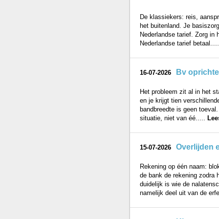
De klassiekers: reis, aansp
het buitenland. Je basiszor
Nederlandse tarief. Zorg in 
Nederlandse tarief betaal...
Bv oprichte
16-07-2026
Het probleem zit al in het s
en je krijgt tien verschille
bandbreedte is geen toeval
situatie, niet van éé.....
Lee
Overlijden 
15-07-2026
Rekening op één naam: blok
de bank de rekening zodra h
duidelijk is wie de nalaten
namelijk deel uit van de erfen