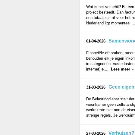
Wat is het verschil? Bij een 
project besteedt. Dan facture
een totaalprijs af voor het 
Nederland ligt momenteel...
Samenwonen
01-04-2026
Financiële afspraken: meer 
behouden elk je eigen inkom
in categorieën: vaste laste
internet) e.....
Lees meer »
Geen eigen 
31-03-2026
De Belastingdienst stelt da
woonkamer geen zelfstandige
werkruimte niet aan de eisen
strenge regels. Je werkruimt
Verhuizen? 
27-03-2026