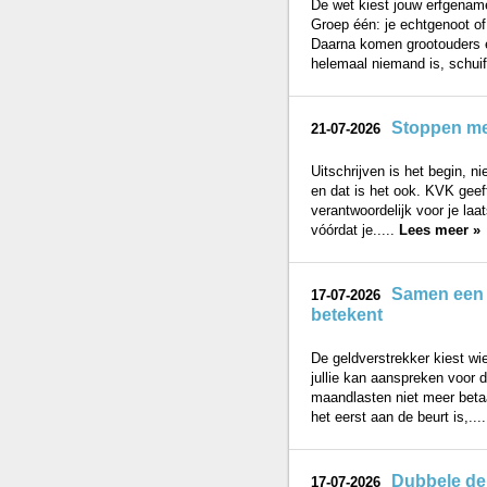
De wet kiest jouw erfgename
Groep één: je echtgenoot of
Daarna komen grootouders e
helemaal niemand is, schuift
Stoppen met
21-07-2026
Uitschrijven is het begin, n
en dat is het ook. KVK geeft 
verantwoordelijk voor je laa
vóórdat je.....
Lees meer »
Samen een h
17-07-2026
betekent
De geldverstrekker kiest wi
jullie kan aanspreken voor d
maandlasten niet meer betaa
het eerst aan de beurt is,...
Dubbele dek
17-07-2026