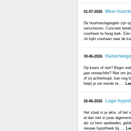
Meer huurto
01-07-2026
De huurtoeslagregels zijn o
verschoven. Concreet betek
voorheen te hoog leek. Eén 
Je kijkt voortaan naar de kal
Halverwege 
30-06-2026
Op koers of niet? Begin met
jaar verwachtte? Niet om jez
of zij achterloopt, kan nog
helpt je om trends te.....
Le
Lage hypoth
26-06-2026
Het staat in je akte, of het
al dan niet in jouw algemen
als ze hem aanbieden, gelde
nieuwe hypotheek bij.....
Le