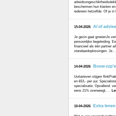
arbeidsongeschiktheidsdekk
beschermen hun klanten en i
iedereen hetzelfde. Of je in 
AI of advis
15-04-2026
Je gezin gaat groeienJe ver
persoonlijke begeleiding. Ee
financieel als één partner 
standaardoplossingen. Je...
Bouw-zzp'er
14-04-2026
Uurtarieven stijgen flinkPr
en €63,- per uur. Specialis
specialisatie. Opvallend: v
eens 21% overweegt.....
Le
Extra lenen
10-04-2026