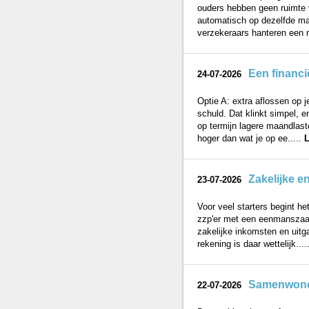
ouders hebben geen ruimte v
automatisch op dezelfde man
verzekeraars hanteren een 
Een financi
24-07-2026
Optie A: extra aflossen op 
schuld. Dat klinkt simpel, e
op termijn lagere maandlaste
hoger dan wat je op ee.....
L
Zakelijke e
23-07-2026
Voor veel starters begint he
zzp'er met een eenmanszaak
zakelijke inkomsten en uitga
rekening is daar wettelijk....
Samenwonend
22-07-2026