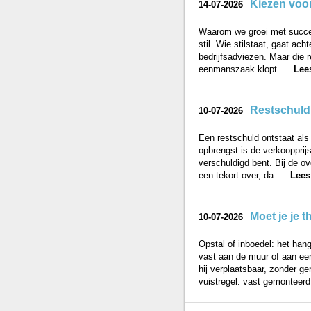
Kiezen voor
14-07-2026
Waarom we groei met succes 
stil. Wie stilstaat, gaat ac
bedrijfsadviezen. Maar die r
eenmanszaak klopt.....
Lee
Restschuld 
10-07-2026
Een restschuld ontstaat al
opbrengst is de verkoopprij
verschuldigd bent. Bij de ov
een tekort over, da.....
Lees
Moet je je 
10-07-2026
Opstal of inboedel: het hangt
vast aan de muur of aan een
hij verplaatsbaar, zonder g
vuistregel: vast gemonteerd 