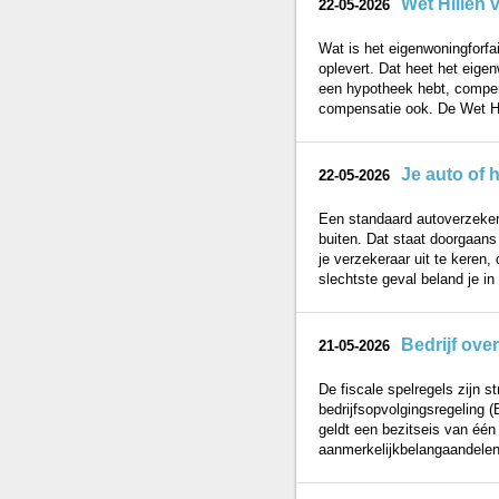
Wet Hillen v
22-05-2026
Wat is het eigenwoningforfai
oplevert. Dat heet het eig
een hypotheek hebt, compens
compensatie ook. De Wet Hil
Je auto of h
22-05-2026
Een standaard autoverzekeri
buiten. Dat staat doorgaans 
je verzekeraar uit te keren,
slechtste geval beland je in 
Bedrijf ove
21-05-2026
De fiscale spelregels zijn s
bedrijfsopvolgingsregeling (
geldt een bezitseis van één
aanmerkelijkbelangaandelen