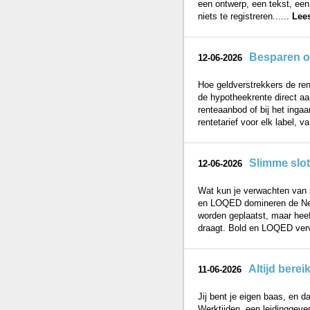
een ontwerp, een tekst, een 
niets te registreren......
Lee
Besparen op
12-06-2026
Hoe geldverstrekkers de ren
de hypotheekrente direct aan
renteaanbod of bij het inga
rentetarief voor elk label, va
Slimme slot
12-06-2026
Wat kun je verwachten van 
en LOQED domineren de Neder
worden geplaatst, maar heef
draagt. Bold en LOQED verv
Altijd bere
11-06-2026
Jij bent je eigen baas, en d
Werktijden, een leidinggeve