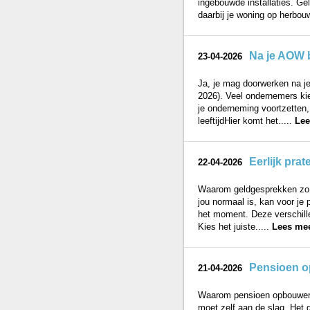
ingebouwde installaties. Gel
daarbij je woning op herbouw
Na je AOW b
23-04-2026
Ja, je mag doorwerken na je 
2026). Veel ondernemers kie
je onderneming voortzetten,
leeftijdHier komt het.....
Lee
Eerlijk pra
22-04-2026
Waarom geldgesprekken zo la
jou normaal is, kan voor je 
het moment. Deze verschillen
Kies het juiste.....
Lees mee
Pensioen op
21-04-2026
Waarom pensioen opbouwen a
moet zelf aan de slag. Het 