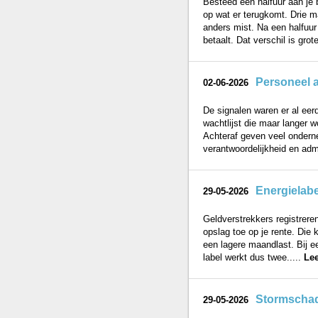
Besteed een halfuur aan je 
op wat er terugkomt. Drie m
anders mist. Na een halfuur h
betaalt. Dat verschil is grote
Personeel a
02-06-2026
De signalen waren er al eer
wachtlijst die maar langer w
Achteraf geven veel onderne
verantwoordelijkheid en admi
Energielabe
29-05-2026
Geldverstrekkers registrere
opslag toe op je rente. Die 
een lagere maandlast. Bij e
label werkt dus twee.....
Le
Stormschade
29-05-2026