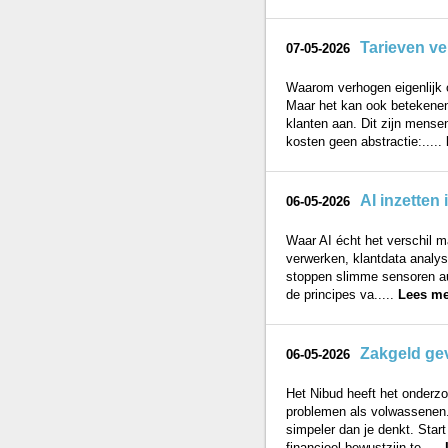
Tarieven ver
07-05-2026
Waarom verhogen eigenlijk on
Maar het kan ook betekenen 
klanten aan. Dit zijn mensen
kosten geen abstractie:.....
AI inzetten 
06-05-2026
Waar AI écht het verschil ma
verwerken, klantdata analys
stoppen slimme sensoren au
de principes va.....
Lees me
Zakgeld gev
06-05-2026
Het Nibud heeft het onderzoc
problemen als volwassenen.
simpeler dan je denkt. Star
financieel bewustzijn te.....